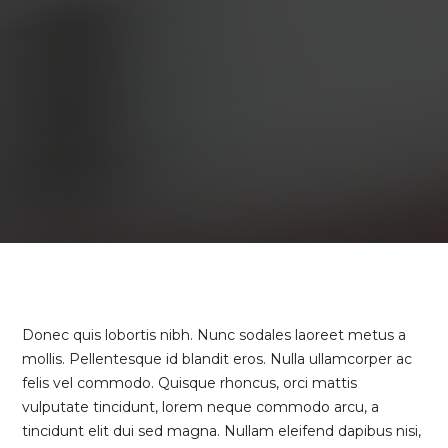
Donec quis lobortis nibh. Nunc sodales laoreet metus a
mollis. Pellentesque id blandit eros. Nulla ullamcorper ac
felis vel commodo. Quisque rhoncus, orci mattis
vulputate tincidunt, lorem neque commodo arcu, a
tincidunt elit dui sed magna. Nullam eleifend dapibus nisi,