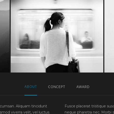
ABOUT
CONCEPT
AWARD
umsan. Aliquam tincidunt
Fusce placerat tristique sus
od viverra velit, vel luctus
neque pharetra nec. Morbi 